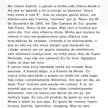
Me chamo Kamila, e passei a minha vida inteira desde o
dia que eu aprendi a ler a corrigir as pessoas "moço,
meu nome é com K", mas eu sempre gostei disso, me
diferenciava das Camilas "normais" por aí. Nasci dia 06
de Dezembro de 1993, em São Caetano do Sul, grande
São Paulo. Nasci lá por acaso. Mas isso é história pra
outro dia. Vivi uma infância ótima. Minha avó morava no
interior e isso me proporcionou uma infância com
brincadeiras de verdade, correndo e se machucando, o
que eu não via nos meus amigos que moravam na
cidade, presos em um quarto atolados de eletrônicos
sem nenhuma criança.(sim, eu tinha meus dias de Super
Nintendo, mas não era sempre!) Eu fui livre. Agradeço
todos os dias por isso.
E talvez toda essa liberdade tenha me tornado duas
pessoas. A Kamila daqui, e a Kamila de Minas. Eu
nunca tinha percebido o quanto eu mudo em cada lugar.
São vidas completamente diferentes. Até que um dia, as
duas "Eus" tiveram uma paixão em comum. E ai, eu
entendi que eu posso ter duas vidas completamente
diferentes, mas eu nunca vou deixar de ser eu, em
nenhum lugar. Eu sou um produto de quem eu sou em
Minas e quem eu sou aqui. Eu gosto de cinema, teatro,
livraria, boliche, barzinhos, shopping. Mas eu amo