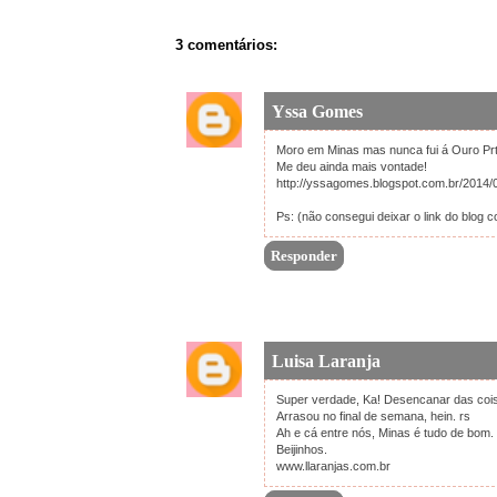
3 comentários:
Yssa Gomes
Moro em Minas mas nunca fui á Ouro Prt
Me deu ainda mais vontade!
http://yssagomes.blogspot.com.br/2014/0
Ps: (não consegui deixar o link do blog c
Responder
Luisa Laranja
Super verdade, Ka! Desencanar das coisa
Arrasou no final de semana, hein. rs
Ah e cá entre nós, Minas é tudo de bom.
Beijinhos.
www.llaranjas.com.br