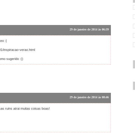
29 de janeiro de 2014 às 06:39
eo :(
1/inspiracao-verao.html
omo sugerido :()
29 de janeiro de 2014 às 08:46
s ruins atrai muitas coisas boas!