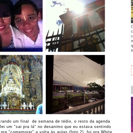
O
c
c
m
q
t
rando um final de semana de tédio, o resto da agenda
Dei um "sai pra lá" no desanimo que eu estava sentindo
a "comemorar" a volta às aulas (foto 2), fui pra White